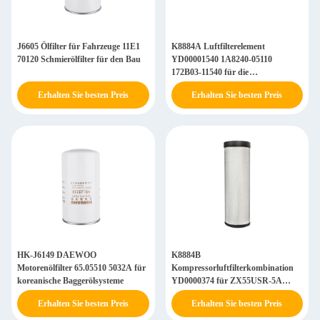
J6605 Ölfilter für Fahrzeuge 11E1
K8884A Luftfilterelement
70120 Schmierölfilter für den Bau
YD00001540 1A8240-05110
172B03-11540 für die
Motorenluftzufuhr
Erhalten Sie besten Preis
Erhalten Sie besten Preis
HK-J6149 DAEWOO
K8884B
Motorenölfilter 65.05510 5032A für
Kompressorluftfilterkombination
koreanische Baggerölsysteme
YD0000374 für ZX55USR-5A
ZX55-5G
Erhalten Sie besten Preis
Erhalten Sie besten Preis