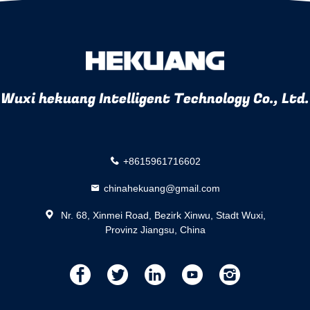
Wuxi hekuang Intelligent Technology Co., Ltd.
+8615961716602
chinahekuang@gmail.com
Nr. 68, Xinmei Road, Bezirk Xinwu, Stadt Wuxi,
Provinz Jiangsu, China
描
描
描
描
描