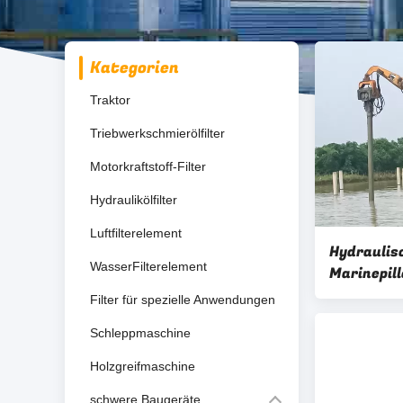
Kategorien
Traktor
Triebwerkschmierölfilter
Motorkraftstoff-Filter
Hydraulikölfilter
Luftfilterelement
Hydraulis
WasserFilterelement
Marinepill
Filter für spezielle Anwendungen
Schleppmaschine
Holzgreifmaschine
schwere Baugeräte