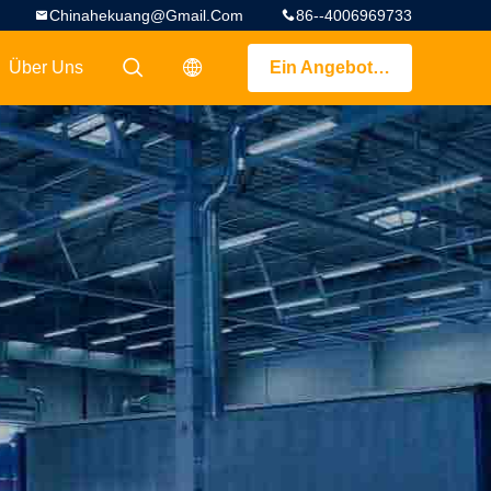
Chinahekuang@gmail.com
86--4006969733
Über Uns
Ein Angebot bekommen
描述
描述