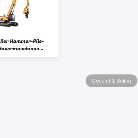
ßer Hammer-Pile-
Schwermaschinen
-Piling-Maschine
Gesamt 1 Seiten