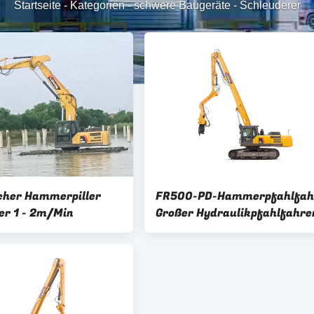
Startseite
-
Kategorien
-
schwere Baugeräte
-
Schleuderer
cher Hammerpiller
FR500-PD-Hammerpfahlfah
er 1 - 2m/Min
Großer Hydraulikpfahlfahre