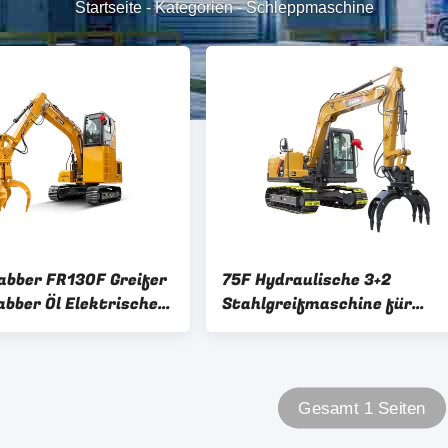
Startseite
-
Kategorien
-
Schleppmaschine
rabber FR130F Greifer
75F Hydraulische 3+2
abber Öl Elektrischer
Stahlgreifmaschine für
ger Grabber für die
Schrottmühle
earbeitung
Gesamt 1 Seiten