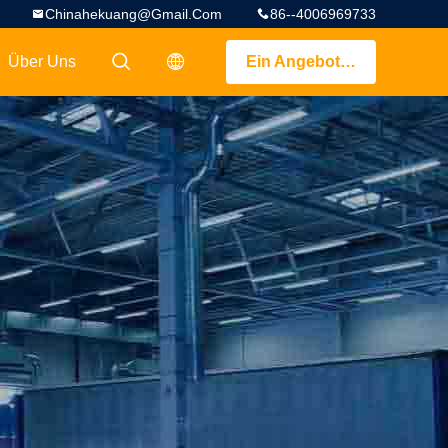
Chinahekuang@gmail.com
86--4006969733
Über Uns
Ein Angebot bekommen
描述
描述