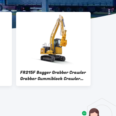
FR215F Bagger Grabber Crawler
Grabber Gummiblock Crawler
3+2 2000rpm Mechanischer
Grabber