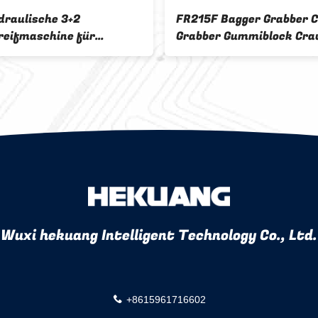
draulische 3+2
FR215F Bagger Grabber 
reifmaschine für
Grabber Gummiblock Cra
ttmühle
3+2 2000rpm Mechanisc
Grabber
Wuxi hekuang Intelligent Technology Co., Ltd.
+8615961716602