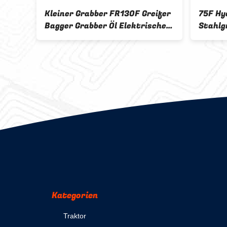
Kleiner Grabber FR130F Greifer
75F Hy
Bagger Grabber Öl Elektrischer
Stahlg
Hybrid Digger Grabber für die
Schro
Materialbearbeitung
Kategorien
Traktor