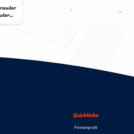
Crawler
wler
her
Quicklinks
Firmenprofil