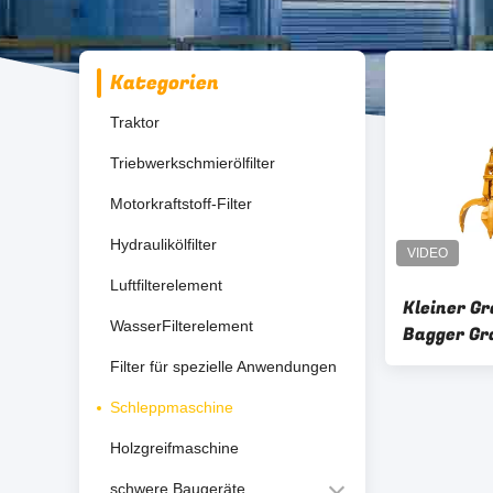
Kategorien
Traktor
Triebwerkschmierölfilter
Motorkraftstoff-Filter
Hydraulikölfilter
Luftfilterelement
Kleiner G
WasserFilterelement
Bagger Gr
Hybrid Dig
Filter für spezielle Anwendungen
Materialb
Schleppmaschine
Holzgreifmaschine
schwere Baugeräte