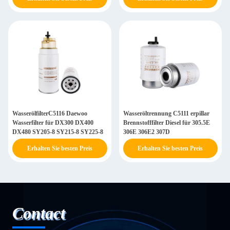
WasserölfilterC5116 Daewoo
Wasseröltrennung C5111 erpillar
Wasserfilter für DX300 DX400
Brennstofffilter Diesel für 305.5E
DX480 SY205-8 SY215-8 SY225-8
306E 306E2 307D
Erhalten Sie besten Preis
Erhalten Sie besten Preis
Contact