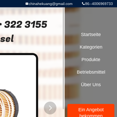
chinahekuang@gmail.com
86--4006969733
r 322 3155
sel
Startseite
Kategorien
Produkte
Betriebsmittel
Über Uns
Ein Angebot
bekommen