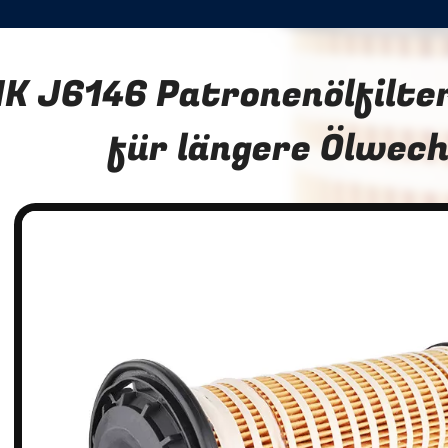
K J6146 Patronenölfilte
für längere Ölwech