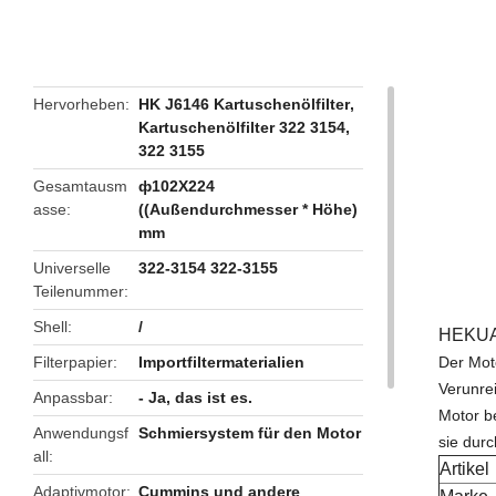
butto
Hervorheben
HK J6146 Kartuschenölfilter
,
Kartuschenölfilter 322 3154
,
322 3155
Gesamtausm
ф102X224
asse
((Außendurchmesser * Höhe)
mm
Universelle
322-3154 322-3155
Teilenummer
Shell
/
HEKUAN
Filterpapier
Importfiltermaterialien
Der Moto
Verunrei
Anpassbar
- Ja, das ist es.
Motor b
Anwendungsf
Schmiersystem für den Motor
sie durc
all
Artikel
Adaptivmotor
Cummins und andere