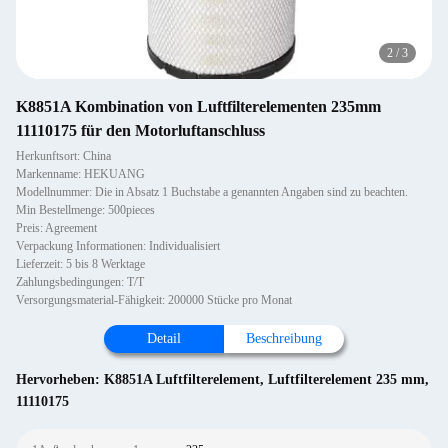
2
/
3
K8851A Kombination von Luftfilterelementen 235mm
11110175 für den Motorluftanschluss
Herkunftsort: China
Markenname: HEKUANG
Modellnummer: Die in Absatz 1 Buchstabe a genannten Angaben sind zu beachten.
Min Bestellmenge: 500pieces
Preis: Agreement
Verpackung Informationen: Individualisiert
Lieferzeit: 5 bis 8 Werktage
Zahlungsbedingungen: T/T
Versorgungsmaterial-Fähigkeit: 200000 Stücke pro Monat
Detail
Beschreibung
Hervorheben:
K8851A Luftfilterelement
,
Luftfilterelement 235 mm
,
11110175