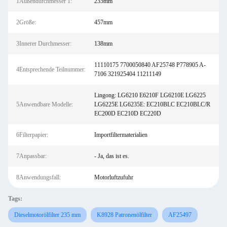
1Außendurchmesser 1:
235mm
2Größe:
457mm
3Innerer Durchmesser:
138mm
11110175 7700050840 AF25748 P778905 A-
4Entsprechende Teilnummer:
7106 321925404 11211149
Lingong: LG6210 E6210F LG6210E LG6225
5Anwendbare Modelle:
LG6225E LG6235E: EC210BLC EC210BLC/R
EC200D EC210D EC220D
6Filterpapier:
Importfiltermaterialien
7Anpassbar:
- Ja, das ist es.
8Anwendungsfall:
Motorluftzufuhr
Tags:
Dieselmotorölfilter 235 mm
K8928 Patronenölfilter
AF25497