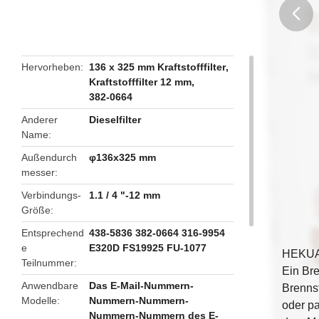
butto
Hervorheben
136 x 325 mm Kraftstofffilter
,
Kraftstofffilter 12 mm
,
382-0664
Anderer
Dieselfilter
Name
Außendurch
φ136x325 mm
messer
Verbindungs-
1.1 / 4 "-12 mm
Größe
Entsprechend
438-5836 382-0664 316-9954
e
E320D FS19925 FU-1077
HEKUAN
Teilnummer
Ein Bre
Anwendbare
Das E-Mail-Nummern-
Brennst
Modelle
Nummern-Nummern-
oder pa
Nummern-Nummern des E-