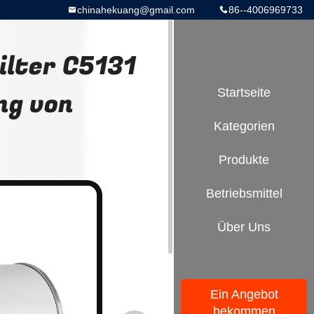
chinahekuang@gmail.com
86--4006969733
ilter C5131
ng von
Startseite
Kategorien
Produkte
Betriebsmittel
Über Uns
Ein Angebot
bekommen