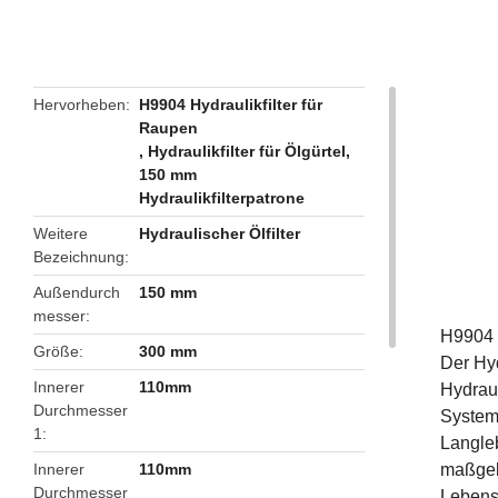
butto
Hervorheben
H9904 Hydraulikfilter für
Raupen
,
Hydraulikfilter für Ölgürtel
,
150 mm
Hydraulikfilterpatrone
Weitere
Hydraulischer Ölfilter
Bezeichnung
Außendurch
150 mm
messer
H9904 H
Größe
300 mm
Der Hyd
Innerer
110mm
Hydrau
Durchmesser
Systeme
1
Langleb
Innerer
110mm
maßgebl
Durchmesser
Lebens