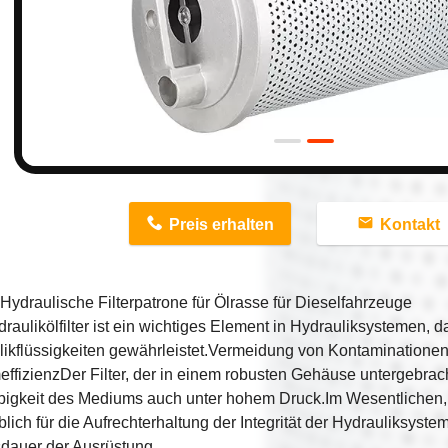
n
Preis erhalten
Kontakt
ydraulische Filterpatrone für Ölrasse für Dieselfahrzeuge
raulikölfilter ist ein wichtiges Element in Hydrauliksystemen, da
likflüssigkeiten gewährleistet.Vermeidung von Kontaminationen
ffizienzDer Filter, der in einem robusten Gehäuse untergebracht
igkeit des Mediums auch unter hohem Druck.Im Wesentlichen, is
ich für die Aufrechterhaltung der Integrität der Hydrauliksyst
dauer der Ausrüstung.