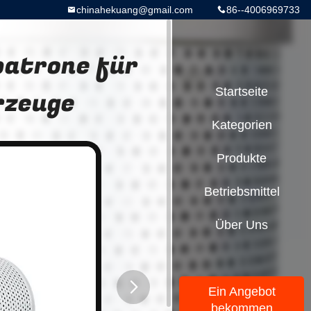
chinahekuang@gmail.com
86--4006969733
patrone für
rzeuge
Startseite
Kategorien
Produkte
Betriebsmittel
Über Uns
Ein Angebot
bekommen