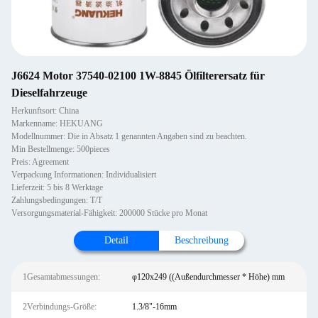
J6624 Motor 37540-02100 1W-8845 Ölfilterersatz für
Dieselfahrzeuge
Herkunftsort: China
Markenname: HEKUANG
Modellnummer: Die in Absatz 1 genannten Angaben sind zu beachten.
Min Bestellmenge: 500pieces
Preis: Agreement
Verpackung Informationen: Individualisiert
Lieferzeit: 5 bis 8 Werktage
Zahlungsbedingungen: T/T
Versorgungsmaterial-Fähigkeit: 200000 Stücke pro Monat
Detail
Beschreibung
1Gesamtabmessungen:
φ120x249 ((Außendurchmesser * Höhe) mm
2Verbindungs-Größe:
1.3/8"-16mm