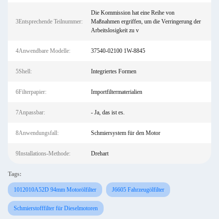
Die Kommission hat eine Reihe von
3Entsprechende Teilnummer:
Maßnahmen ergriffen, um die Verringerung der
Arbeitslosigkeit zu v
4Anwendbare Modelle:
37540-02100 1W-8845
5Shell:
Integriertes Formen
6Filterpapier:
Importfiltermaterialien
7Anpassbar:
- Ja, das ist es.
8Anwendungsfall:
Schmiersystem für den Motor
9Installations-Methode:
Drehart
Tags:
1012010A52D 94mm Motorölfilter
J6605 Fahrzeugölfilter
Schmierstofffilter für Dieselmotoren