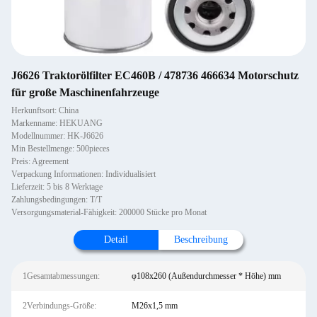
J6626 Traktorölfilter EC460B / 478736 466634 Motorschutz
für große Maschinenfahrzeuge
Herkunftsort: China
Markenname: HEKUANG
Modellnummer: HK-J6626
Min Bestellmenge: 500pieces
Preis: Agreement
Verpackung Informationen: Individualisiert
Lieferzeit: 5 bis 8 Werktage
Zahlungsbedingungen: T/T
Versorgungsmaterial-Fähigkeit: 200000 Stücke pro Monat
Detail
Beschreibung
1Gesamtabmessungen:
φ108x260 (Außendurchmesser * Höhe) mm
2Verbindungs-Größe:
M26x1,5 mm