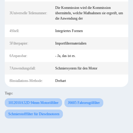
Die Kommission wird die Kommission
3Universelle Teilenummer:
übermitteln, welche Maßnahmen sie ergreift, um
die Anwendung der
4Shell:
Integriertes Formen
5Filterpapier:
Importfiltermaterialien
6Anpassbar:
- Ja, das ist es.
7Anwendungsfall:
Schmiersystem für den Motor
8Installations-Methode:
Drehart
Tags:
1012010A52D 94mm Motorölfilter
J6605 Fahrzeugölfilter
Schmierstofffilter für Dieselmotoren