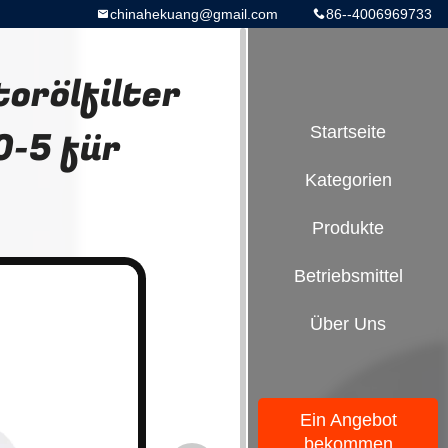
chinahekuang@gmail.com
86--4006969733
torölfilter
-5 für
Startseite
Kategorien
Produkte
Betriebsmittel
Über Uns
Ein Angebot
bekommen