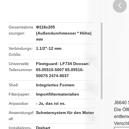
butto
Gesamtabme
Φ118x205
ssungen
(Außendurchmesser * Höhe)
mm
Verbindungs-
1.1/2"-12 mm
Größe
Universelle
Fleetguard: LF734 Doosan:
Teilenummer
65.05510-5007 65.05510-
5007S 2474-9037
Shell
Integriertes Formen
Filterpapier
Importfiltermaterialien
J6640 
Anpassbar
- Ja, das ist es.
Die Ölf
Anwendungsf
Schmiersystem für den Motor
entfern
all
Versch
Installations-
Drehart