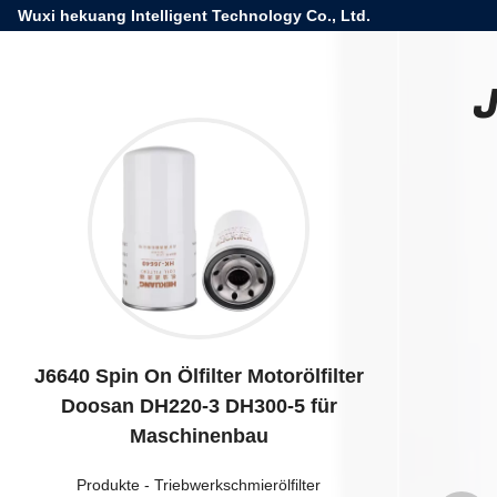
Wuxi hekuang Intelligent Technology Co., Ltd.
J
J6640 Spin On Ölfilter Motorölfilter
Doosan DH220-3 DH300-5 für
Maschinenbau
Produkte
-
Triebwerkschmierölfilter