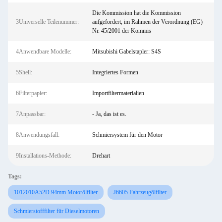
Die Kommission hat die Kommission
3Universelle Teilenummer:
aufgefordert, im Rahmen der Verordnung (EG)
Nr. 45/2001 der Kommis
4Anwendbare Modelle:
Mitsubishi Gabelstapler: S4S
5Shell:
Integriertes Formen
6Filterpapier:
Importfiltermaterialien
7Anpassbar:
- Ja, das ist es.
8Anwendungsfall:
Schmiersystem für den Motor
9Installations-Methode:
Drehart
Tags:
1012010A52D 94mm Motorölfilter
J6605 Fahrzeugölfilter
Schmierstofffilter für Dieselmotoren