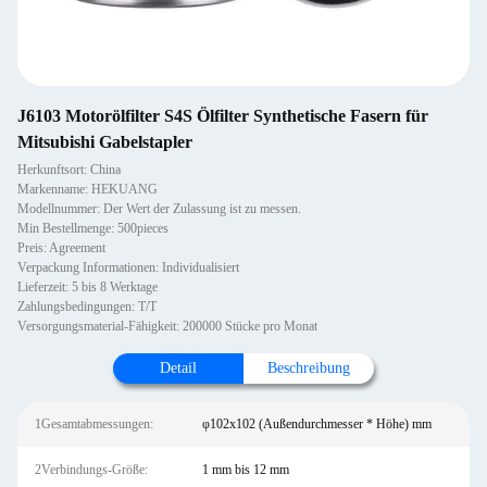
J6103 Motorölfilter S4S Ölfilter Synthetische Fasern für
Mitsubishi Gabelstapler
Herkunftsort: China
Markenname: HEKUANG
Modellnummer: Der Wert der Zulassung ist zu messen.
Min Bestellmenge: 500pieces
Preis: Agreement
Verpackung Informationen: Individualisiert
Lieferzeit: 5 bis 8 Werktage
Zahlungsbedingungen: T/T
Versorgungsmaterial-Fähigkeit: 200000 Stücke pro Monat
Detail
Beschreibung
1Gesamtabmessungen:
φ102x102 (Außendurchmesser * Höhe) mm
2Verbindungs-Größe:
1 mm bis 12 mm