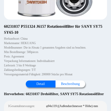
60231037 P551324 J6157 Rotationsölfilter für SANY SY75
SY65-10
Herkunftsort: China
Markenname: HEKUANG
Modellnummer: Die in Absatz 1 genannten Angaben sind zu beachten.
Min Bestellmenge: 500pieces
Preis: Agreement
Verpackung Informationen: Individualisiert
Lieferzeit: 5 bis 8 Werktage
Zahlungsbedingungen: T/T
Versorgungsmaterial-Fähigkeit: 200000 Stücke pro Monat
Detail
Beschreibung
Hervorheben:
60231037 Drehölfilter
,
SANY SY75 Rotationsölfilter
1Gesamtabmessungen:
φ94x119 ((Außendurchmesser * Höhe) mm