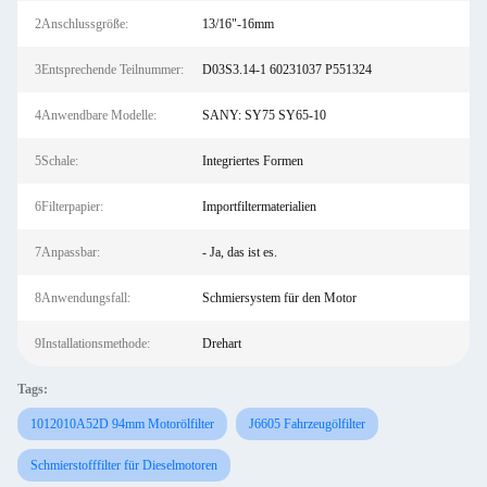
2Anschlussgröße:
13/16"-16mm
3Entsprechende Teilnummer:
D03S3.14-1 60231037 P551324
4Anwendbare Modelle:
SANY: SY75 SY65-10
5Schale:
Integriertes Formen
6Filterpapier:
Importfiltermaterialien
7Anpassbar:
- Ja, das ist es.
8Anwendungsfall:
Schmiersystem für den Motor
9Installationsmethode:
Drehart
Tags:
1012010A52D 94mm Motorölfilter
J6605 Fahrzeugölfilter
Schmierstofffilter für Dieselmotoren