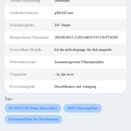
1Weitere Bezeichnung:
Dieselfilter
2Außendurchmesser:
φ94x103 mm
3Anschlussgröße:
3/4"-16mm
4Entsprechende Teilnummer:
186100-0653 23303-64010 FF5159 P550385
5Anwendbare Modelle:
Ich bin nicht derjenige, der dich anspricht.
6Filtermateria typel:
Zusammengesetzte Filtermaterialien
7Anpassbar:
- Ja, das ist es.
8Anwendungsfall:
Dieselfiltration und -reinigung
Tags:
1012010A52D 94mm Motorölfilter
J6605 Fahrzeugölfilter
Schmierstofffilter für Dieselmotoren