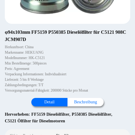
φ94x103mm FF5159 P550385 Dieselölfilter für C5121 908C
JCM907D
Herkunftsort: China
Markenname: HEKUANG
Modellnummer: HK-C5121
Min Bestellmenge: 500pieces
Preis: Agreement
Verpackung Informationen: Individualisiert
Lieferzeit: 5 bis 8 Werktage
Zahlungsbedingungen: T/T
Versorgungsmaterial-Fähigkeit: 200000 Stücke pro Monat
Detail
Beschreibung
Hervorheben:
FF5159 Dieselölfilter
,
P550385 Dieselölfilter
,
C5121 Ölfilter für Dieselmotoren