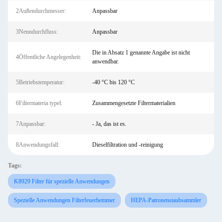
2Außendurchmesser:
Anpassbar
3Nenndurchfluss:
Anpassbar
Die in Absatz 1 genannte Angabe ist nicht
4Öffentliche Angelegenheit:
anwendbar.
5Betriebstemperatur:
-40 °C bis 120 °C
6Filtermateria typel:
Zusammengesetzte Filtermaterialien
7Anpassbar:
- Ja, das ist es.
8Anwendungsfall:
Dieselfiltration und -reinigung
Tags:
K8929 Filter für spezielle Anwendungen
Spezielle Anwendungen Filterfeuerhemmer
HEPA-Patronenstaubsammler