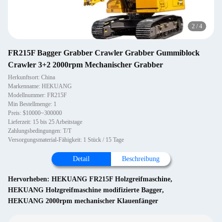
2
/
4
FR215F Bagger Grabber Crawler Grabber Gummiblock
Crawler 3+2 2000rpm Mechanischer Grabber
Herkunftsort: China
Markenname: HEKUANG
Modellnummer: FR215F
Min Bestellmenge: 1
Preis: $10000~300000
Lieferzeit: 15 bis 25 Arbeitstage
Zahlungsbedingungen: T/T
Versorgungsmaterial-Fähigkeit: 1 Stück / 15 Tage
Detail
Beschreibung
Hervorheben:
HEKUANG FR215F Holzgreifmaschine
,
HEKUANG Holzgreifmaschine modifizierte Bagger
,
HEKUANG 2000rpm mechanischer Klauenfänger