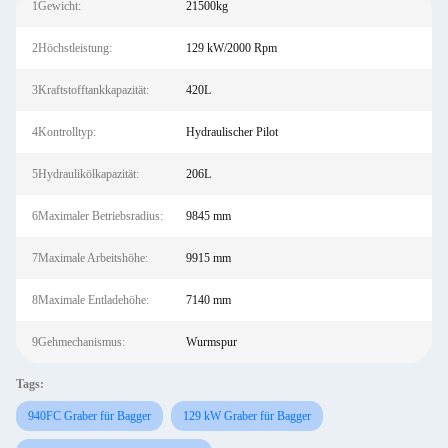
1Gewicht:
21500kg
2Höchstleistung:
129 kW/2000 Rpm
3Kraftstofftankkapazität:
420L
4Kontrolltyp:
Hydraulischer Pilot
5Hydraulikölkapazität:
206L
6Maximaler Betriebsradius:
9845 mm
7Maximale Arbeitshöhe:
9915 mm
8Maximale Entladehöhe:
7140 mm
9Gehmechanismus:
Wurmspur
Tags:
940FC Graber für Bagger
129 kW Graber für Bagger