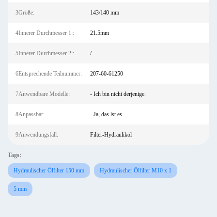
3Größe:
143/140 mm
4Innerer Durchmesser 1::
21.5mm
5Innerer Durchmesser 2::
/
6Entsprechende Teilnummer:
207-60-61250
7Anwendbare Modelle:
- Ich bin nicht derjenige.
8Anpassbar:
- Ja, das ist es.
9Anwendungsfall:
Filter-Hydrauliköl
Tags:
Hydraulischer Ölfilter 150 mm
Hydraulischer Ölfilter M10 x 1
5 mm