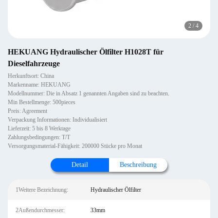
2
/
4
HEKUANG Hydraulischer Ölfilter H1028T für
Dieselfahrzeuge
Herkunftsort: China
Markenname: HEKUANG
Modellnummer: Die in Absatz 1 genannten Angaben sind zu beachten.
Min Bestellmenge: 500pieces
Preis: Agreement
Verpackung Informationen: Individualisiert
Lieferzeit: 5 bis 8 Werktage
Zahlungsbedingungen: T/T
Versorgungsmaterial-Fähigkeit: 200000 Stücke pro Monat
Detail
Beschreibung
1Weitere Bezeichnung:
Hydraulischer Ölfilter
2Außendurchmesser:
33mm