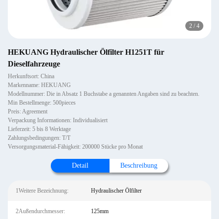
2
/
4
HEKUANG Hydraulischer Ölfilter H1251T für
Dieselfahrzeuge
Herkunftsort: China
Markenname: HEKUANG
Modellnummer: Die in Absatz 1 Buchstabe a genannten Angaben sind zu beachten.
Min Bestellmenge: 500pieces
Preis: Agreement
Verpackung Informationen: Individualisiert
Lieferzeit: 5 bis 8 Werktage
Zahlungsbedingungen: T/T
Versorgungsmaterial-Fähigkeit: 200000 Stücke pro Monat
Detail
Beschreibung
1Weitere Bezeichnung:
Hydraulischer Ölfilter
2Außendurchmesser:
125mm