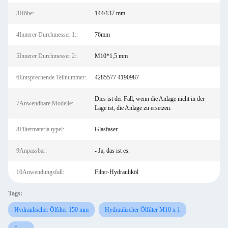
3Höhe:
144/137 mm
4Innerer Durchmesser 1::
76mm
5Innerer Durchmesser 2::
M10*1,5 mm
6Entsprechende Teilnummer:
4285577 4190987
Dies ist der Fall, wenn die Anlage nicht in der
7Anwendbare Modelle:
Lage ist, die Anlage zu ersetzen.
8Filtermateria typel:
Glasfaser
9Anpassbar:
- Ja, das ist es.
10Anwendungsfall:
Filter-Hydrauliköl
Tags:
Hydraulischer Ölfilter 150 mm
Hydraulischer Ölfilter M10 x 1