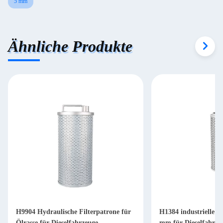
5 mm
Ähnliche Produkte
H9904 Hydraulische Filterpatrone für
H1384 industrielle Hy
Ölrasse für Dieselfahrzeuge
mm für Dieselfahrze