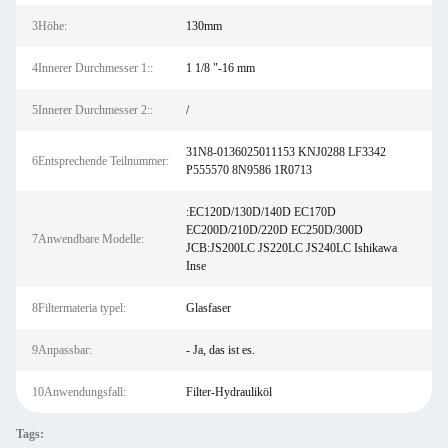
3Höhe:
130mm
4Innerer Durchmesser 1::
1 1/8 "-16 mm
5Innerer Durchmesser 2::
/
31N8-0136025011153 KNJ0288 LF3342
6Entsprechende Teilnummer:
P555570 8N9586 1R0713
:EC120D/130D/140D EC170D
EC200D/210D/220D EC250D/300D
7Anwendbare Modelle:
JCB:JS200LC JS220LC JS240LC Ishikawa
Inse
8Filtermateria typel:
Glasfaser
9Anpassbar:
- Ja, das ist es.
10Anwendungsfall:
Filter-Hydrauliköl
Tags: