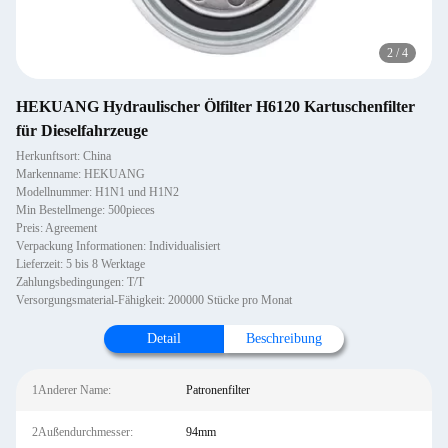
2
/
4
HEKUANG Hydraulischer Ölfilter H6120 Kartuschenfilter
für Dieselfahrzeuge
Herkunftsort: China
Markenname: HEKUANG
Modellnummer: H1N1 und H1N2
Min Bestellmenge: 500pieces
Preis: Agreement
Verpackung Informationen: Individualisiert
Lieferzeit: 5 bis 8 Werktage
Zahlungsbedingungen: T/T
Versorgungsmaterial-Fähigkeit: 200000 Stücke pro Monat
Detail
Beschreibung
1Anderer Name:
Patronenfilter
2Außendurchmesser:
94mm