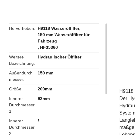
butto
Hervorheben
H9118 Wasserölfilter
,
150 mm Wasserölfilter für
Fahrzeug
,
HF35360
Weitere
Hydraulischer Ölfilter
Bezeichnung
Außendurch
150 mm
messer
Größe
200mm
H9118 
Der Hyd
Innerer
92mm
Durchmesser
Hydrau
1
Systeme
Langleb
Innerer
/
Durchmesser
maßgebl
2
Lebens