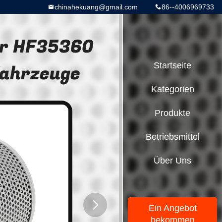
chinahekuang@gmail.com
86--4006969733
er HF35360
Fahrzeuge
Startseite
Kategorien
Produkte
Betriebsmittel
Über Uns
Ein Angebot
bekommen