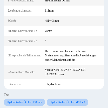
1Weitere Bezeichnung:
Hydraulischer Ölfilter
2Außendurchmesser:
111mm
3Größe:
481+43 mm
4Innerer Durchmesser 1::
75mm
5Innerer Durchmesser 2::
/
Die Kommission hat eine Reihe von
6Entsprechende Teilnummer:
Maßnahmen ergriffen, um die Auswirkungen
dieser Maßnahmen auf die
Suzuki:ZX60-5G/ZX70-5GZX130-
7Anwendbare Modelle:
5A/ZX130H-5A
8Anpassbar:
- Ja, das ist es.
Tags:
Hydraulischer Ölfilter 150 mm
Hydraulischer Ölfilter M10 x 1