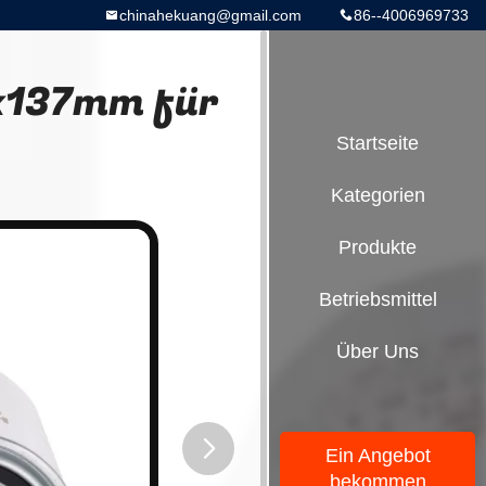
chinahekuang@gmail.com
86--4006969733
4x137mm für
Startseite
Kategorien
Produkte
Betriebsmittel
Über Uns
Ein Angebot
bekommen