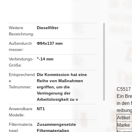
butto
Weitere
Dieselfilter
Bezeichnung
Außendurch
Φ94x137 mm
messer
Verbindungs-
"-14 mm
Größe
Entsprechend
Die Kommission hat eine
e
Reihe von Maßnahmen
Teilnummer
ergriffen, um die
C5517 K
Verringerung der
Ein Bre
Arbeitslosigkeit zu v
in den
Anwendbare
NT1
reibung
Modelle
Artikel
Filtermateria
Zusammengesetzte
Marke
typel
Filtermaterialien