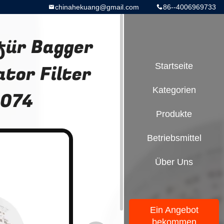
chinahekuang@gmail.com
86--4006969733
für Bagger
tor Filter
Startseite
Kategorien
5074
Produkte
Betriebsmittel
Über Uns
Ein Angebot
bekommen