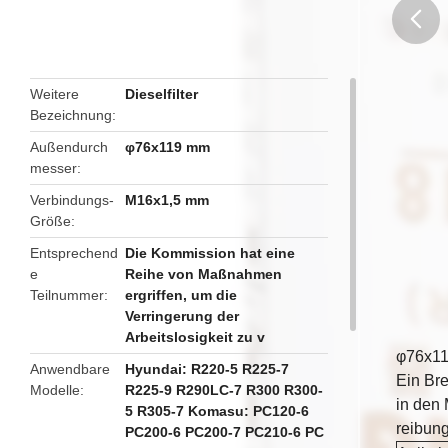
butto
Weitere
Dieselfilter
Bezeichnung
Außendurch
φ76x119 mm
messer
Verbindungs-
M16x1,5 mm
Größe
Entsprechend
Die Kommission hat eine
e
Reihe von Maßnahmen
Teilnummer
ergriffen, um die
Verringerung der
Arbeitslosigkeit zu v
φ76x11
Anwendbare
Hyundai: R220-5 R225-7
Ein Bre
Modelle
R225-9 R290LC-7 R300 R300-
in den
5 R305-7 Komasu: PC120-6
reibung
PC200-6 PC200-7 PC210-6 PC