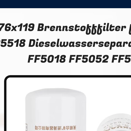
76x119 Brennstofffilter 
5518 Dieselwassersepara
FF5018 FF5052 FF