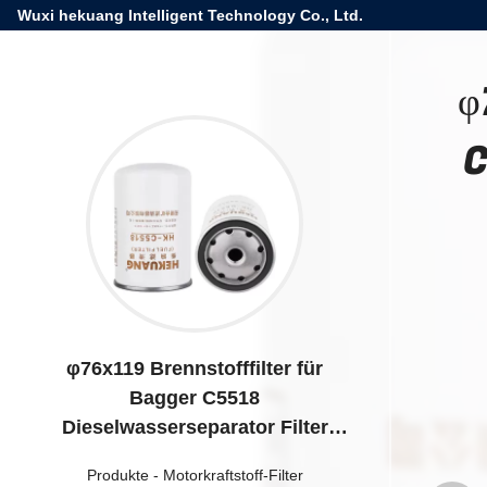
Wuxi hekuang Intelligent Technology Co., Ltd.
φ
C
φ76x119 Brennstofffilter für
Bagger C5518
Dieselwasserseparator Filter
FF5018 FF5052 FF5074
Produkte
-
Motorkraftstoff-Filter