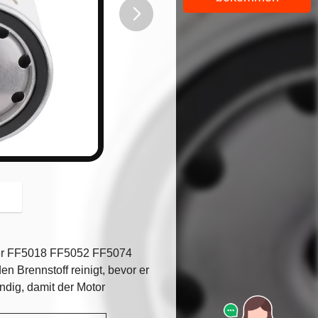
button
lter FF5018 FF5052 FF5074
n Brennstoff reinigt, bevor er
dig, damit der Motor