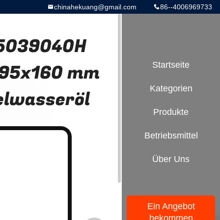
chinahekuang@gmail.com
86--4006969733
15039040H
 95x160 mm
Startseite
Kategorien
elwasseröl
Produkte
Betriebsmittel
Über Uns
Ein Angebot
bekommen