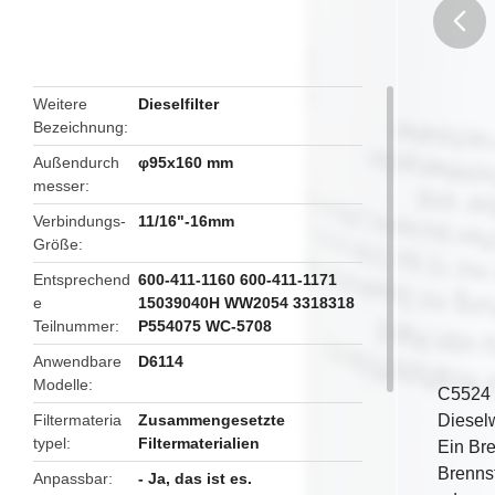
butto
Weitere
Dieselfilter
Bezeichnung
Außendurch
φ95x160 mm
messer
Verbindungs-
11/16"-16mm
Größe
Entsprechend
600-411-1160 600-411-1171
e
15039040H WW2054 3318318
Teilnummer
P554075 WC-5708
Anwendbare
D6114
Modelle
C5524 
Filtermateria
Zusammengesetzte
Diesel
typel
Filtermaterialien
Ein Bre
Brennst
Anpassbar
- Ja, das ist es.