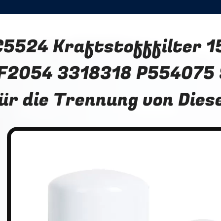
C5524 Kraftstofffilter 
F2054 3318318 P554075
ür die Trennung von Dies