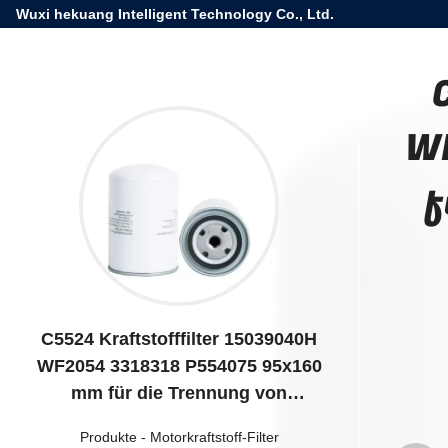
Wuxi hekuang Intelligent Technology Co., Ltd.
W
f
C5524 Kraftstofffilter 15039040H
WF2054 3318318 P554075 95x160
mm für die Trennung von
Dieselwasseröl
Produkte
-
Motorkraftstoff-Filter