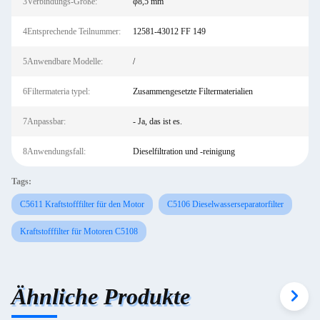
3Verbindungs-Größe:
φ8,5 mm
4Entsprechende Teilnummer:
12581-43012 FF 149
5Anwendbare Modelle:
/
6Filtermateria typel:
Zusammengesetzte Filtermaterialien
7Anpassbar:
- Ja, das ist es.
8Anwendungsfall:
Dieselfiltration und -reinigung
Tags:
C5611 Kraftstofffilter für den Motor
C5106 Dieselwasserseparatorfilter
Kraftstofffilter für Motoren C5108
Ähnliche Produkte