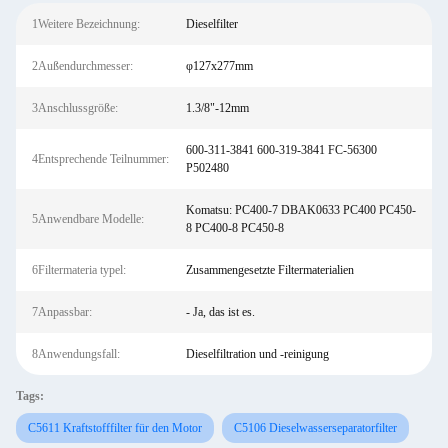
1Weitere Bezeichnung:
Dieselfilter
2Außendurchmesser:
φ127x277mm
3Anschlussgröße:
1.3/8"-12mm
600-311-3841 600-319-3841 FC-56300
4Entsprechende Teilnummer:
P502480
Komatsu: PC400-7 DBAK0633 PC400 PC450-
5Anwendbare Modelle:
8 PC400-8 PC450-8
6Filtermateria typel:
Zusammengesetzte Filtermaterialien
7Anpassbar:
- Ja, das ist es.
8Anwendungsfall:
Dieselfiltration und -reinigung
Tags:
C5611 Kraftstofffilter für den Motor
C5106 Dieselwasserseparatorfilter