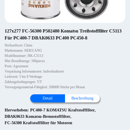
127x277 FC-56300 P502480 Komatsu Treibstofffilter C5113
Für PC400-7 DBAK0633 PC400 PC450-8
Herkunftsort: China
Markenname: HEKUANG
Modellnummer: HK-C5113
Min Bestellmenge: 500pieces
Preis: Agreement
Verpackung Informationen: Individualisiert
Lieferzeit: 5 bis 8 Werktage
Zahlungsbedingungen: T/T
Versorgungsmaterial-Fähigkeit: 200000 Stücke pro Monat
Detail
Beschreibung
Hervorheben:
PC400-7 KOMATSU Kraftstofffilter
,
DBAK0633 Komatsu-Brennstofffilter
,
FC-56300 Kraftstofffilter für Motoren