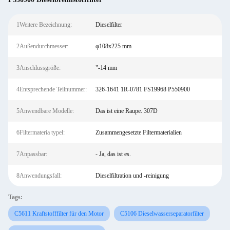
1Weitere Bezeichnung:
Dieselfilter
2Außendurchmesser:
φ108x225 mm
3Anschlussgröße:
"-14 mm
4Entsprechende Teilnummer:
326-1641 1R-0781 FS19968 P550900
5Anwendbare Modelle:
Das ist eine Raupe. 307D
6Filtermateria typel:
Zusammengesetzte Filtermaterialien
7Anpassbar:
- Ja, das ist es.
8Anwendungsfall:
Dieselfiltration und -reinigung
Tags:
C5611 Kraftstofffilter für den Motor
C5106 Dieselwasserseparatorfilter