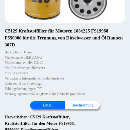
C5129 Kraftstofffilter für Motoren 108x225 FS19968
P550900 für die Trennung von Dieselwasser und Öl Raupen
307D
Herkunftsort: China
Markenname: HEKUANG
Modellnummer: HK-C5129
Min Bestellmenge: 500pieces
Preis: Agreement
Verpackung Informationen: Individualisiert
Lieferzeit: 5 bis 8 Werktage
Zahlungsbedingungen: T/T
Versorgungsmaterial-Fähigkeit: 200000 Stücke pro Monat
Detail
Beschreibung
Hervorheben:
C5129 Kraftstofffilter
,
Kraftstofffilter für den Motor FS19968
,
P550900 Dieselbrennstofffilter