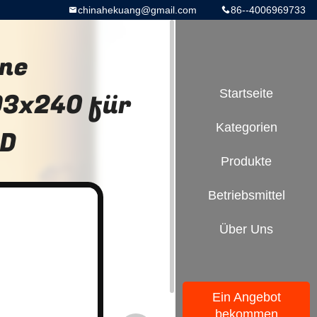
chinahekuang@gmail.com
86--4006969733
one
93x240 für
Startseite
Kategorien
5D
Produkte
Betriebsmittel
Über Uns
Ein Angebot
bekommen