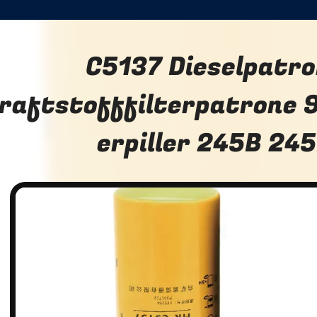
C5137 Dieselpatr
raftstofffilterpatrone 
erpiller 245B 24