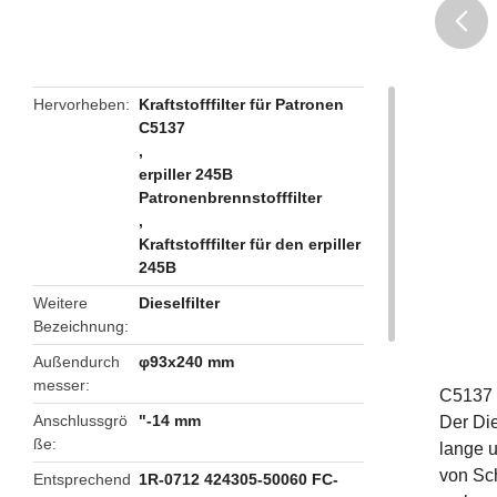
butto
Hervorheben
Kraftstofffilter für Patronen
C5137
,
erpiller 245B
Patronenbrennstofffilter
,
Kraftstofffilter für den erpiller
245B
Weitere
Dieselfilter
Bezeichnung
Außendurch
φ93x240 mm
messer
C5137 P
Anschlussgrö
"-14 mm
Der Die
ße
lange u
von Sch
Entsprechend
1R-0712 424305-50060 FC-