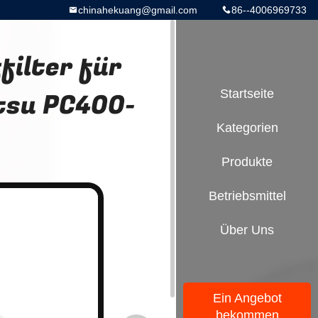
chinahekuang@gmail.com
86--4006969733
ilter für
tsu PC400-
Startseite
Kategorien
Produkte
Betriebsmittel
Über Uns
Ein Angebot
bekommen