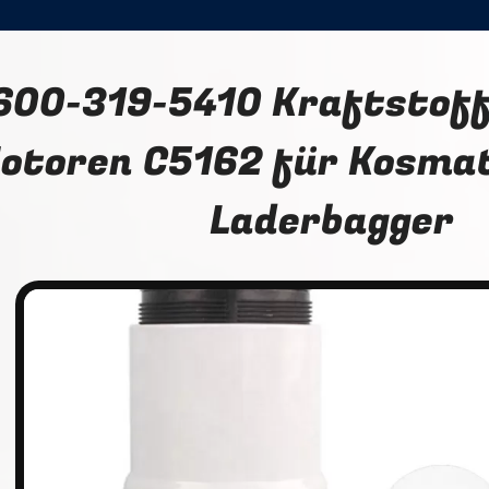
600-319-5410 Kraftstofff
otoren C5162 für Kosma
Laderbagger