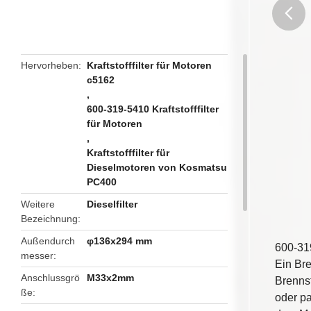
butto
Hervorheben
Kraftstofffilter für Motoren
c5162
,
600-319-5410 Kraftstofffilter
für Motoren
,
Kraftstofffilter für
Dieselmotoren von Kosmatsu
PC400
Weitere
Dieselfilter
Bezeichnung
Außendurch
φ136x294 mm
600-319
messer
Ein Bre
Anschlussgrö
M33x2mm
Brennst
ße
oder pa