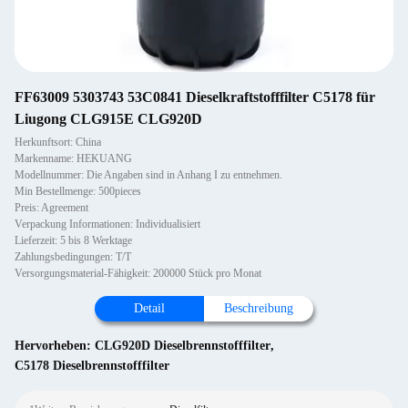
FF63009 5303743 53C0841 Dieselkraftstofffilter C5178 für
Liugong CLG915E CLG920D
Herkunftsort: China
Markenname: HEKUANG
Modellnummer: Die Angaben sind in Anhang I zu entnehmen.
Min Bestellmenge: 500pieces
Preis: Agreement
Verpackung Informationen: Individualisiert
Lieferzeit: 5 bis 8 Werktage
Zahlungsbedingungen: T/T
Versorgungsmaterial-Fähigkeit: 200000 Stück pro Monat
Detail
Beschreibung
Hervorheben:
CLG920D Dieselbrennstofffilter
,
C5178 Dieselbrennstofffilter