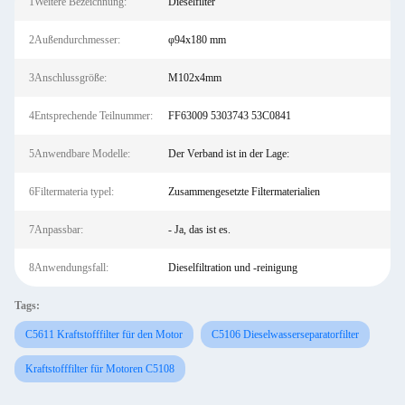
1Weitere Bezeichnung:
Dieselfilter
2Außendurchmesser:
φ94x180 mm
3Anschlussgröße:
M102x4mm
4Entsprechende Teilnummer:
FF63009 5303743 53C0841
5Anwendbare Modelle:
Der Verband ist in der Lage:
6Filtermateria typel:
Zusammengesetzte Filtermaterialien
7Anpassbar:
- Ja, das ist es.
8Anwendungsfall:
Dieselfiltration und -reinigung
Tags:
C5611 Kraftstofffilter für den Motor
C5106 Dieselwasserseparatorfilter
Kraftstofffilter für Motoren C5108