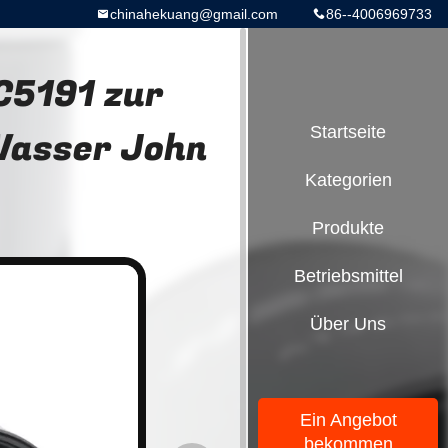
chinahekuang@gmail.com
86--4006969733
C5191 zur
Wasser John
Startseite
Kategorien
Produkte
Betriebsmittel
Über Uns
Ein Angebot
bekommen