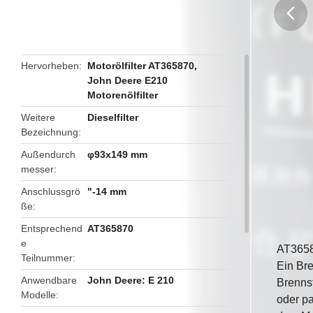
butto
Hervorheben
Motorölfilter AT365870
,
John Deere E210
Motorenölfilter
Weitere
Dieselfilter
Bezeichnung
Außendurch
φ93x149 mm
messer
Anschlussgrö
"-14 mm
ße
Entsprechend
AT365870
e
AT3658
Teilnummer
Ein Bre
Anwendbare
John Deere: E 210
Brennst
Modelle
oder pa