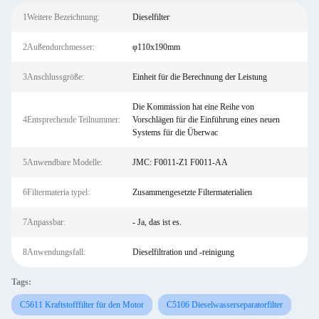
1Weitere Bezeichnung:
Dieselfilter
2Außendurchmesser:
φ110x190mm
3Anschlussgröße:
Einheit für die Berechnung der Leistung
Die Kommission hat eine Reihe von
4Entsprechende Teilnummer:
Vorschlägen für die Einführung eines neuen
Systems für die Überwac
5Anwendbare Modelle:
JMC: F0011-Z1 F0011-AA
6Filtermateria typel:
Zusammengesetzte Filtermaterialien
7Anpassbar:
- Ja, das ist es.
8Anwendungsfall:
Dieselfiltration und -reinigung
Tags:
C5611 Kraftstofffilter für den Motor
C5106 Dieselwasserseparatorfilter