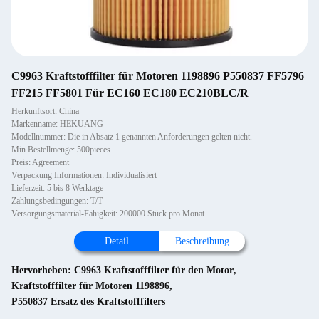
C9963 Kraftstofffilter für Motoren 1198896 P550837 FF5796
FF215 FF5801 Für EC160 EC180 EC210BLC/R
Herkunftsort: China
Markenname: HEKUANG
Modellnummer: Die in Absatz 1 genannten Anforderungen gelten nicht.
Min Bestellmenge: 500pieces
Preis: Agreement
Verpackung Informationen: Individualisiert
Lieferzeit: 5 bis 8 Werktage
Zahlungsbedingungen: T/T
Versorgungsmaterial-Fähigkeit: 200000 Stück pro Monat
Detail
Beschreibung
Hervorheben:
C9963 Kraftstofffilter für den Motor
,
Kraftstofffilter für Motoren 1198896
,
P550837 Ersatz des Kraftstofffilters