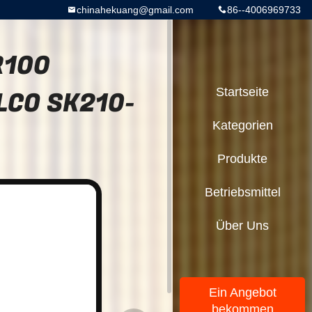
chinahekuang@gmail.com
86--4006969733
R100
ELCO SK210-
Startseite
Kategorien
Produkte
Betriebsmittel
Über Uns
Ein Angebot
bekommen