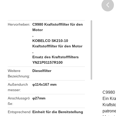
butto
Hervorheben
C9980 Kraftstofffilter für den
Motor
,
KOBELCO SK210-10
Kraftstofffilter für den Motor
,
Ersatz des Kraftstofffilters
YN21P01157R100
Weitere
Dieselfilter
Bezeichnung
Außendurch
φ114x167 mm
messer
C9980 
Anschlussgrö
φ27mm
Ein Kra
ße
Kraftst
patrone
Entsprechend
Einheit für die Bereitstellung