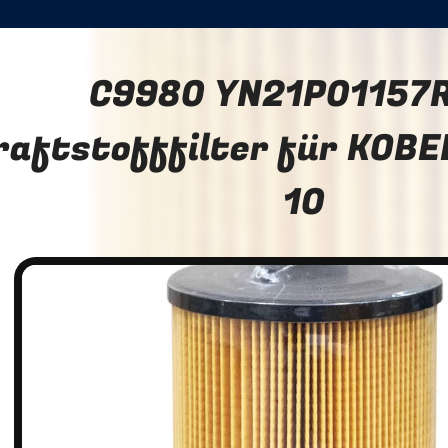
C9980 YN21P01157
raftstofffilter für KOB
10