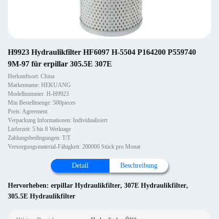
H9923 Hydraulikfilter HF6097 H-5504 P164200 P559740
9M-97 für erpillar 305.5E 307E
Herkunftsort: China
Markenname: HEKUANG
Modellnummer: H-H9923
Min Bestellmenge: 500pieces
Preis: Agreement
Verpackung Informationen: Individualisiert
Lieferzeit: 5 bis 8 Werktage
Zahlungsbedingungen: T/T
Versorgungsmaterial-Fähigkeit: 200000 Stück pro Monat
Detail
Beschreibung
Hervorheben:
erpillar Hydraulikfilter
,
307E Hydraulikfilter
,
305.5E Hydraulikfilter