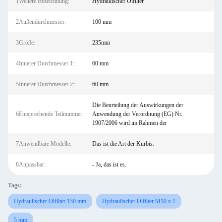
1Weitere Bezeichnung:
Hydraulischer Ölfilter
2Außendurchmesser:
100 mm
3Größe:
235mm
4Innerer Durchmesser 1::
60 mm
5Innerer Durchmesser 2::
60 mm
Die Beurteilung der Auswirkungen der
6Entsprechende Teilnummer:
Anwendung der Verordnung (EG) Nr.
1907/2006 wird im Rahmen der
7Anwendbare Modelle:
Das ist die Art der Kürbis.
8Anpassbar:
- Ja, das ist es.
Tags:
Hydraulischer Ölfilter 150 mm
Hydraulischer Ölfilter M10 x 1
5 mm