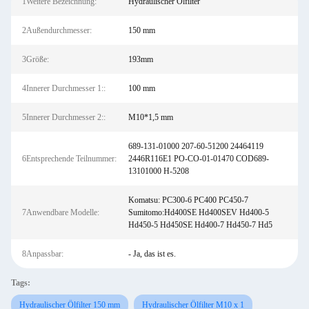
1Weitere Bezeichnung:
Hydraulischer Ölfilter
2Außendurchmesser:
150 mm
3Größe:
193mm
4Innerer Durchmesser 1::
100 mm
5Innerer Durchmesser 2::
M10*1,5 mm
689-131-01000 207-60-51200 24464119
6Entsprechende Teilnummer:
2446R116E1 PO-CO-01-01470 COD689-
13101000 H-5208
Komatsu: PC300-6 PC400 PC450-7
7Anwendbare Modelle:
Sumitomo:Hd400SE Hd400SEV Hd400-5
Hd450-5 Hd450SE Hd400-7 Hd450-7 Hd5
8Anpassbar:
- Ja, das ist es.
Tags:
Hydraulischer Ölfilter 150 mm
Hydraulischer Ölfilter M10 x 1