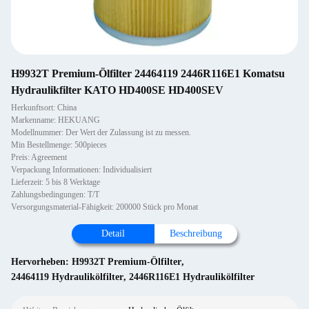
H9932T Premium-Ölfilter 24464119 2446R116E1 Komatsu
Hydraulikfilter KATO HD400SE HD400SEV
Herkunftsort: China
Markenname: HEKUANG
Modellnummer: Der Wert der Zulassung ist zu messen.
Min Bestellmenge: 500pieces
Preis: Agreement
Verpackung Informationen: Individualisiert
Lieferzeit: 5 bis 8 Werktage
Zahlungsbedingungen: T/T
Versorgungsmaterial-Fähigkeit: 200000 Stück pro Monat
Detail
Beschreibung
Hervorheben:
H9932T Premium-Ölfilter
,
24464119 Hydraulikölfilter
,
2446R116E1 Hydraulikölfilter