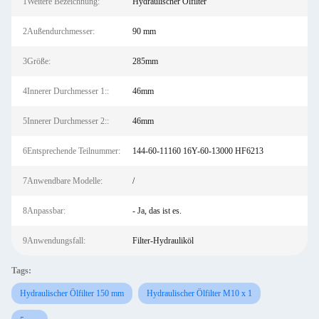
1Weitere Bezeichnung:
Hydraulischer Ölfilter
2Außendurchmesser:
90 mm
3Größe:
285mm
4Innerer Durchmesser 1::
46mm
5Innerer Durchmesser 2::
46mm
6Entsprechende Teilnummer:
144-60-11160 16Y-60-13000 HF6213
7Anwendbare Modelle:
/
8Anpassbar:
- Ja, das ist es.
9Anwendungsfall:
Filter-Hydrauliköl
Tags:
Hydraulischer Ölfilter 150 mm
Hydraulischer Ölfilter M10 x 1