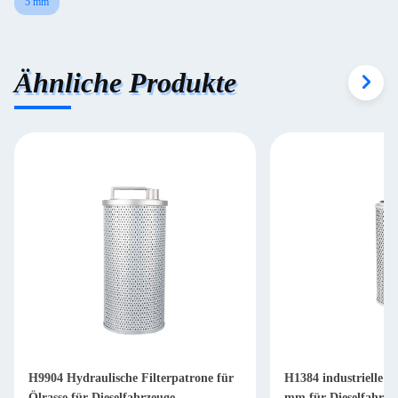
5 mm
Ähnliche Produkte
H9904 Hydraulische Filterpatrone für
H1384 industrielle Hy
Ölrasse für Dieselfahrzeuge
mm für Dieselfahrze