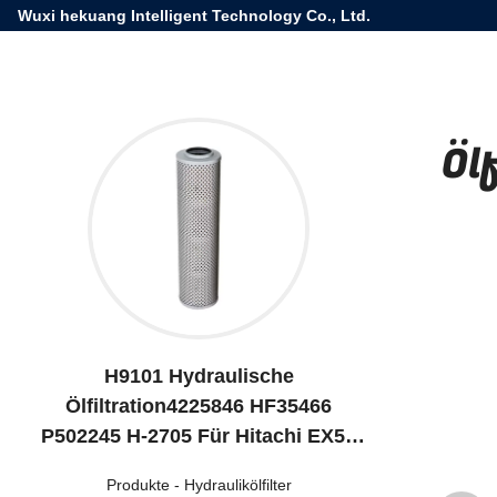
Wuxi hekuang Intelligent Technology Co., Ltd.
Öl
H9101 Hydraulische
Ölfiltration4225846 HF35466
P502245 H-2705 Für Hitachi EX55
EX60-1
Produkte
-
Hydraulikölfilter