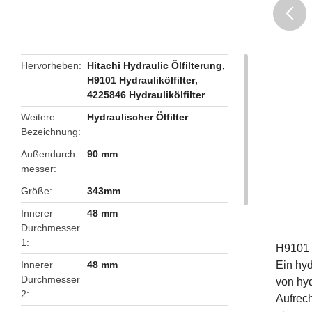
butto
Hervorheben
Hitachi Hydraulic Ölfilterung
,
H9101 Hydraulikölfilter
,
4225846 Hydraulikölfilter
Weitere
Hydraulischer Ölfilter
Bezeichnung
Außendurch
90 mm
messer
Größe
343mm
Innerer
48 mm
Durchmesser
1
H9101 
Innerer
48 mm
Ein hyd
Durchmesser
von hy
2
Aufrech