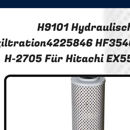
H9101 Hydraulisc
filtration4225846 HF35
H-2705 Für Hitachi EX5