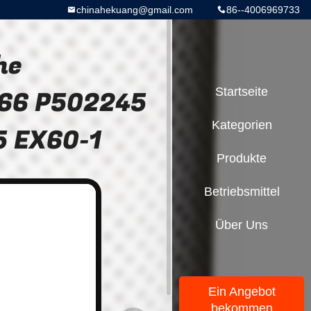
chinahekuang@gmail.com
86--4006969733
he
466 P502245
Startseite
Kategorien
5 EX60-1
Produkte
Betriebsmittel
Über Uns
Ein Angebot
bekommen