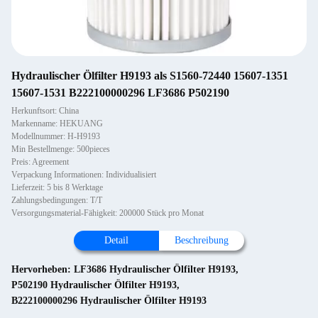
Hydraulischer Ölfilter H9193 als S1560-72440 15607-1351
15607-1531 B222100000296 LF3686 P502190
Herkunftsort: China
Markenname: HEKUANG
Modellnummer: H-H9193
Min Bestellmenge: 500pieces
Preis: Agreement
Verpackung Informationen: Individualisiert
Lieferzeit: 5 bis 8 Werktage
Zahlungsbedingungen: T/T
Versorgungsmaterial-Fähigkeit: 200000 Stück pro Monat
Detail
Beschreibung
Hervorheben:
LF3686 Hydraulischer Ölfilter H9193
,
P502190 Hydraulischer Ölfilter H9193
,
B222100000296 Hydraulischer Ölfilter H9193