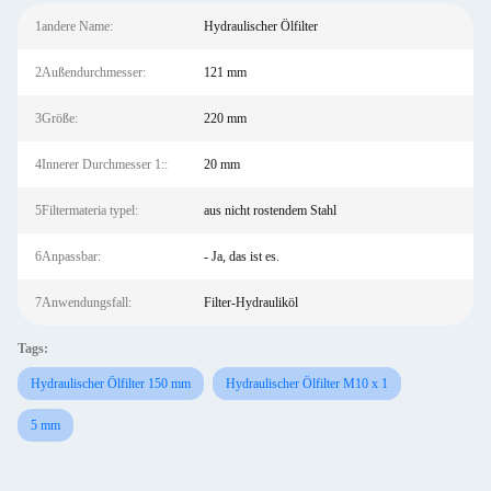
1andere Name:
Hydraulischer Ölfilter
2Außendurchmesser:
121 mm
3Größe:
220 mm
4Innerer Durchmesser 1::
20 mm
5Filtermateria typel:
aus nicht rostendem Stahl
6Anpassbar:
- Ja, das ist es.
7Anwendungsfall:
Filter-Hydrauliköl
Tags:
Hydraulischer Ölfilter 150 mm
Hydraulischer Ölfilter M10 x 1
5 mm