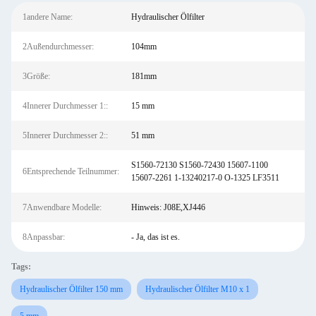
1andere Name:
Hydraulischer Ölfilter
2Außendurchmesser:
104mm
3Größe:
181mm
4Innerer Durchmesser 1::
15 mm
5Innerer Durchmesser 2::
51 mm
S1560-72130 S1560-72430 15607-1100
6Entsprechende Teilnummer:
15607-2261 1-13240217-0 O-1325 LF3511
7Anwendbare Modelle:
Hinweis: J08E,XJ446
8Anpassbar:
- Ja, das ist es.
Tags:
Hydraulischer Ölfilter 150 mm
Hydraulischer Ölfilter M10 x 1