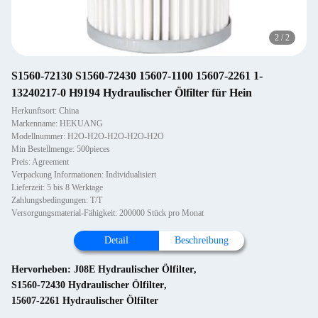
2
/
2
S1560-72130 S1560-72430 15607-1100 15607-2261 1-
13240217-0 H9194 Hydraulischer Ölfilter für Hein
Herkunftsort: China
Markenname: HEKUANG
Modellnummer: H2O-H2O-H2O-H2O-H2O
Min Bestellmenge: 500pieces
Preis: Agreement
Verpackung Informationen: Individualisiert
Lieferzeit: 5 bis 8 Werktage
Zahlungsbedingungen: T/T
Versorgungsmaterial-Fähigkeit: 200000 Stück pro Monat
Detail
Beschreibung
Hervorheben:
J08E Hydraulischer Ölfilter
,
S1560-72430 Hydraulischer Ölfilter
,
15607-2261 Hydraulischer Ölfilter