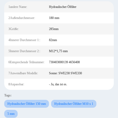
1andere Name:
Hydraulischer Ölfilter
2Außendurchmesser:
180 mm
3Größe:
285mm
4Innerer Durchmesser 1::
82mm
5Innerer Durchmesser 2::
M12*1,75 mm
6Entsprechende Teilnummer:
730403000139 4656408
7Anwendbare Modelle:
Sonne: SWE230 SWE330
8Anpassbar:
- Ja, das ist es.
Tags:
Hydraulischer Ölfilter 150 mm
Hydraulischer Ölfilter M10 x 1
5 mm