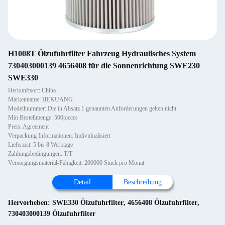
H1008T Ölzufuhrfilter Fahrzeug Hydraulisches System
730403000139 4656408 für die Sonnenrichtung SWE230
SWE330
Herkunftsort: China
Markenname: HEKUANG
Modellnummer: Die in Absatz 1 genannten Anforderungen gelten nicht.
Min Bestellmenge: 500pieces
Preis: Agreement
Verpackung Informationen: Individualisiert
Lieferzeit: 5 bis 8 Werktage
Zahlungsbedingungen: T/T
Versorgungsmaterial-Fähigkeit: 200000 Stück pro Monat
Detail
Beschreibung
Hervorheben:
SWE330 Ölzufuhrfilter
,
4656408 Ölzufuhrfilter
,
730403000139 Ölzufuhrfilter