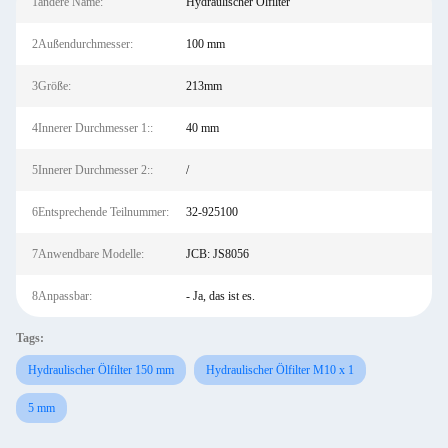
1andere Name:
Hydraulischer Ölfilter
2Außendurchmesser:
100 mm
3Größe:
213mm
4Innerer Durchmesser 1::
40 mm
5Innerer Durchmesser 2::
/
6Entsprechende Teilnummer:
32-925100
7Anwendbare Modelle:
JCB: JS8056
8Anpassbar:
- Ja, das ist es.
Tags:
Hydraulischer Ölfilter 150 mm
Hydraulischer Ölfilter M10 x 1
5 mm