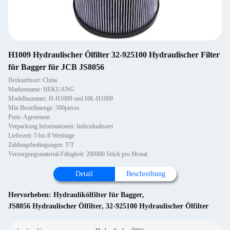
H1009 Hydraulischer Ölfilter 32-925100 Hydraulischer Filter
für Bagger für JCB JS8056
Herkunftsort: China
Markenname: HEKUANG
Modellnummer: H-H1009 und HK-H1009
Min Bestellmenge: 500pieces
Preis: Agreement
Verpackung Informationen: Individualisiert
Lieferzeit: 5 bis 8 Werktage
Zahlungsbedingungen: T/T
Versorgungsmaterial-Fähigkeit: 200000 Stück pro Monat
Detail
Beschreibung
Hervorheben:
Hydraulikölfilter für Bagger
,
JS8056 Hydraulischer Ölfilter
,
32-925100 Hydraulischer Ölfilter