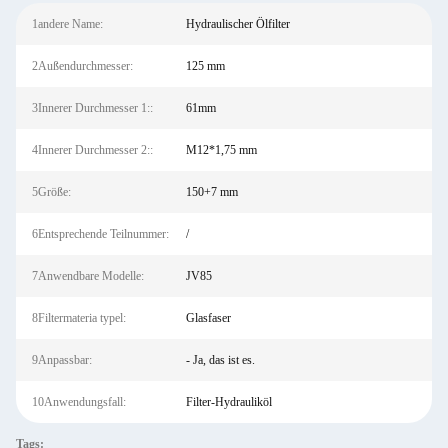
1andere Name:
Hydraulischer Ölfilter
2Außendurchmesser:
125 mm
3Innerer Durchmesser 1::
61mm
4Innerer Durchmesser 2::
M12*1,75 mm
5Größe:
150+7 mm
6Entsprechende Teilnummer:
/
7Anwendbare Modelle:
JV85
8Filtermateria typel:
Glasfaser
9Anpassbar:
- Ja, das ist es.
10Anwendungsfall:
Filter-Hydrauliköl
Tags: