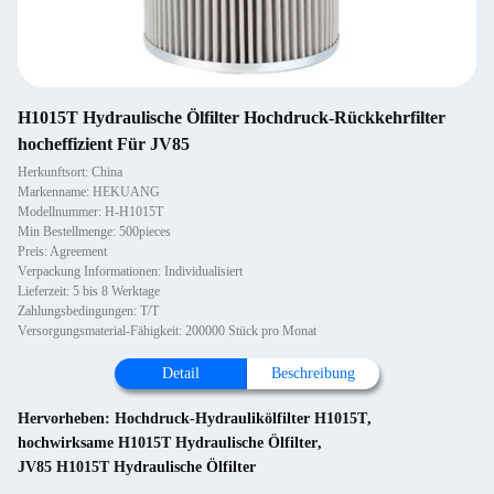
H1015T Hydraulische Ölfilter Hochdruck-Rückkehrfilter
hocheffizient Für JV85
Herkunftsort: China
Markenname: HEKUANG
Modellnummer: H-H1015T
Min Bestellmenge: 500pieces
Preis: Agreement
Verpackung Informationen: Individualisiert
Lieferzeit: 5 bis 8 Werktage
Zahlungsbedingungen: T/T
Versorgungsmaterial-Fähigkeit: 200000 Stück pro Monat
Detail
Beschreibung
Hervorheben:
Hochdruck-Hydraulikölfilter H1015T
,
hochwirksame H1015T Hydraulische Ölfilter
,
JV85 H1015T Hydraulische Ölfilter