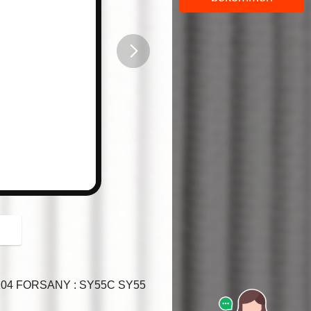
button
H1104 FORSANY : SY55C SY55