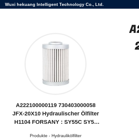
Wuxi hekuang Intelligent Technology Co., Ltd.
A
A222100000119 730403000058
JFX-20X10 Hydraulischer Ölfilter
H1104 FORSANY : SY55C SY55
SY65 SY75 SY55U SY50C SY60C
Produkte
-
Hydraulikölfilter
SY65W