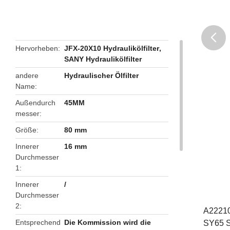
Hervorheben
JFX-20X10 Hydraulikölfilter
,
SANY Hydraulikölfilter
butto
andere
Hydraulischer Ölfilter
Name
Außendurch
45MM
messer
Größe
80 mm
Innerer
16 mm
Durchmesser
1
Innerer
/
Durchmesser
2
A22210
Entsprechend
Die Kommission wird die
SY65 