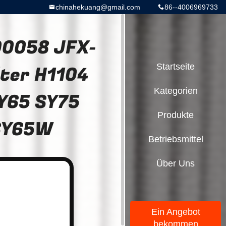
chinahekuang@gmail.com
86--4006969733
0058 JFX-
lter H1104
Startseite
Kategorien
Y65 SY75
Produkte
SY65W
Betriebsmittel
Über Uns
Ein Angebot
bekommen