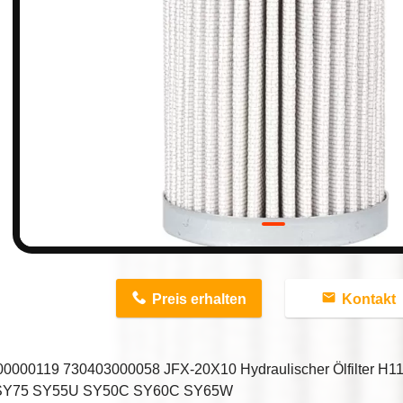
n
Preis erhalten
Kontakt
0000119 730403000058 JFX-20X10 Hydraulischer Ölfilter 
SY75 SY55U SY50C SY60C SY65W