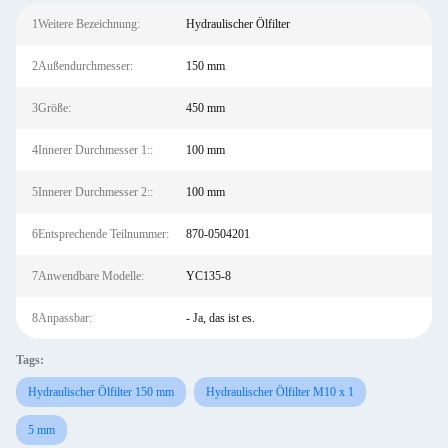
1Weitere Bezeichnung:
Hydraulischer Ölfilter
2Außendurchmesser:
150 mm
3Größe:
450 mm
4Innerer Durchmesser 1::
100 mm
5Innerer Durchmesser 2::
100 mm
6Entsprechende Teilnummer:
870-0504201
7Anwendbare Modelle:
YC135-8
8Anpassbar:
- Ja, das ist es.
Tags:
Hydraulischer Ölfilter 150 mm
Hydraulischer Ölfilter M10 x 1
5 mm