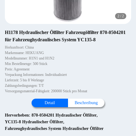
2
/
2
H1178 Hydraulischer Ölfilter Fahrzeugölfilter 870-0504201
für Fahrzeughydraulisches System YC135-8
Herkunftsort: China
Markenname: HEKUANG
Modellnummer: H1N1 und H1N2
Min Bestellmenge: 500 Stück
Preis: Agreement
Verpackung Informationen: Individualisiert
Lieferzeit: 5 bis 8 Werktage
Zahlungsbedingungen: T/T
Versorgungsmaterial-Fähigkeit: 200000 Stück pro Monat
Detail
Beschreibung
Hervorheben:
870-0504201 Hydraulischer Ölfilter
,
YC135-8 Hydraulischer Ölfilter
,
Fahrzeughydraulisches System Hydraulischer Ölfilter