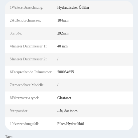
1Weitere Bezeichnung:
Hydraulischer Ölfilter
2Außendurchmesser:
104mm
3Größe:
292mm
4Innerer Durchmesser 1::
40 mm
5Innerer Durchmesser 2::
/
6Entsprechende Teilnummer:
500054655
7Anwendbare Modelle:
/
8Filtermateria typel:
Glasfaser
9Anpassbar:
- Ja, das ist es.
10Anwendungsfall:
Filter-Hydrauliköl
Tags: