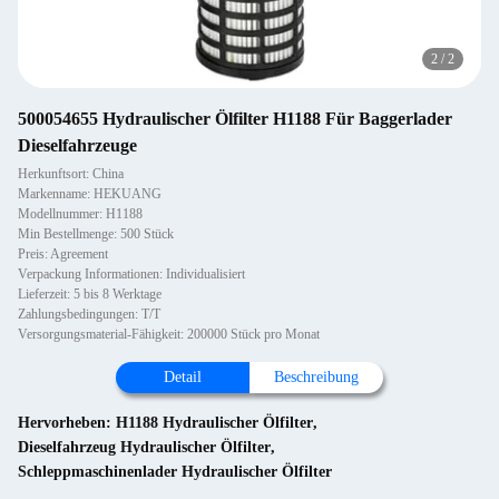
2
/
2
500054655 Hydraulischer Ölfilter H1188 Für Baggerlader
Dieselfahrzeuge
Herkunftsort: China
Markenname: HEKUANG
Modellnummer: H1188
Min Bestellmenge: 500 Stück
Preis: Agreement
Verpackung Informationen: Individualisiert
Lieferzeit: 5 bis 8 Werktage
Zahlungsbedingungen: T/T
Versorgungsmaterial-Fähigkeit: 200000 Stück pro Monat
Detail
Beschreibung
Hervorheben:
H1188 Hydraulischer Ölfilter
,
Dieselfahrzeug Hydraulischer Ölfilter
,
Schleppmaschinenlader Hydraulischer Ölfilter