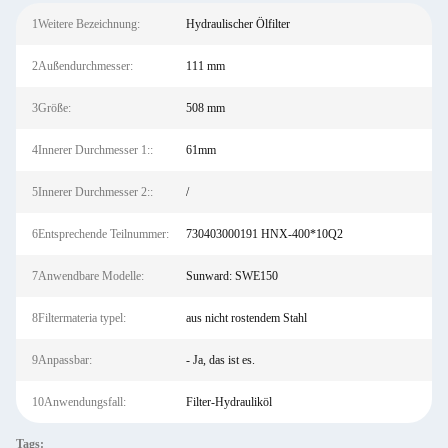
1Weitere Bezeichnung:
Hydraulischer Ölfilter
2Außendurchmesser:
111 mm
3Größe:
508 mm
4Innerer Durchmesser 1::
61mm
5Innerer Durchmesser 2::
/
6Entsprechende Teilnummer:
730403000191 HNX-400*10Q2
7Anwendbare Modelle:
Sunward: SWE150
8Filtermateria typel:
aus nicht rostendem Stahl
9Anpassbar:
- Ja, das ist es.
10Anwendungsfall:
Filter-Hydrauliköl
Tags: