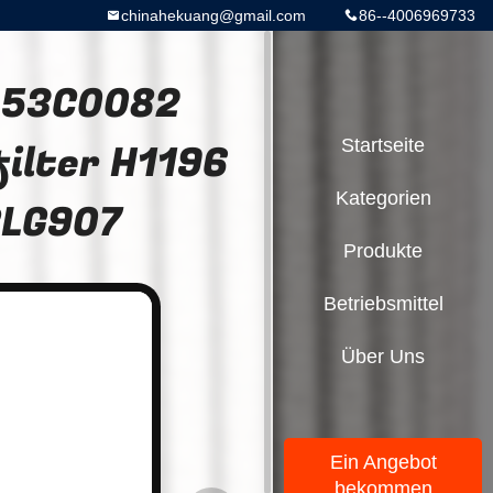
chinahekuang@gmail.com
86--4006969733
 53C0082
ilter H1196
Startseite
Kategorien
CLG907
Produkte
Betriebsmittel
Über Uns
Ein Angebot
bekommen