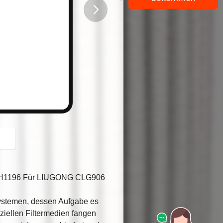
button
r H1196 Für LIUGONG CLG906
 Systemen, dessen Aufgabe es
eziellen Filtermedien fangen