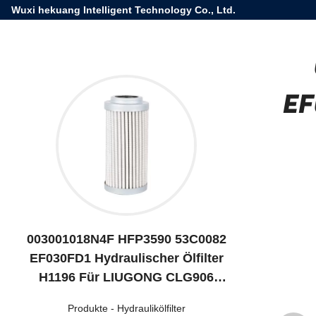
Wuxi hekuang Intelligent Technology Co., Ltd.
EF
003001018N4F HFP3590 53C0082
EF030FD1 Hydraulischer Ölfilter
H1196 Für LIUGONG CLG906
CLG907
Produkte
-
Hydraulikölfilter