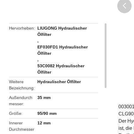
butto
Hervorheben
LIUGONG Hydraulischer
Ölfilter
,
EF030FD1 Hydraulischer
Ölfilter
,
53C0082 Hydraulischer
Ölfilter
Weitere
Hydraulischer Ölfilter
Bezeichnung
Außendurch
35 mm
messer
003001
Größe
95/90 mm
CLG90
Der Hyd
Innerer
12 mm
ist, di
Durchmesser