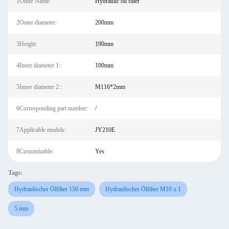
1Other Name:
Hydraulic oil filter
2Outer diameter:
200mm
3Height:
190mm
4Inner diameter 1::
100mm
5Inner diameter 2::
M116*2mm
6Corresponding part number:
/
7Applicable models:
JY210E
8Customizable:
Yes
Tags:
Hydraulischer Ölfilter 150 mm
Hydraulischer Ölfilter M10 x 1
5 mm