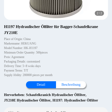
2
/
2
H1197 Hydraulischer Ölfilter für Bagger-Schaufelkrane
JY210E
Place of Origin: China
Markenname: HEKUANG
Model Number: HK-H1197
Minimum Order Quantity: 500pieces
Preis: Agreement
Packaging Details: customized
Delivery Time: 5~8 woks days
Payment Terms: T/T
Supply Ability: 200000 pieces per month
Detail
Beschreibung
Hervorheben:
Schaufelkranich Hydraulischer Ölfilter
,
JY210E Hydraulischer Ölfilter
,
H1197: Hydraulischer Ölfilter