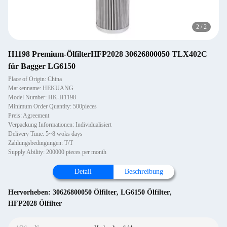
2
/
2
H1198 Premium-ÖlfilterHFP2028 30626800050 TLX402C
für Bagger LG6150
Place of Origin: China
Markenname: HEKUANG
Model Number: HK-H1198
Minimum Order Quantity: 500pieces
Preis: Agreement
Verpackung Informationen: Individualisiert
Delivery Time: 5~8 woks days
Zahlungsbedingungen: T/T
Supply Ability: 200000 pieces per month
Detail
Beschreibung
Hervorheben:
30626800050 Ölfilter
,
LG6150 Ölfilter
,
HFP2028 Ölfilter