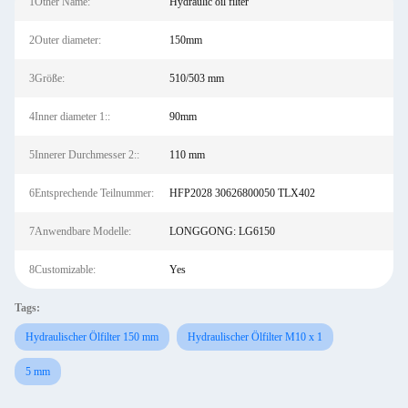
1Other Name:
Hydraulic oil filter
2Outer diameter:
150mm
3Größe:
510/503 mm
4Inner diameter 1::
90mm
5Innerer Durchmesser 2::
110 mm
6Entsprechende Teilnummer:
HFP2028 30626800050 TLX402
7Anwendbare Modelle:
LONGGONG: LG6150
8Customizable:
Yes
Tags:
Hydraulischer Ölfilter 150 mm
Hydraulischer Ölfilter M10 x 1
5 mm