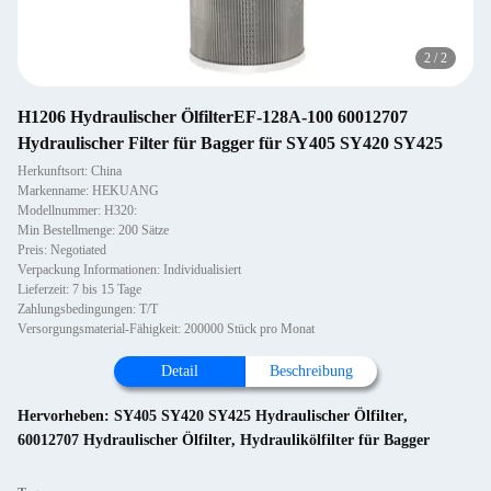
2
/
2
H1206 Hydraulischer ÖlfilterEF-128A-100 60012707
Hydraulischer Filter für Bagger für SY405 SY420 SY425
Herkunftsort: China
Markenname: HEKUANG
Modellnummer: H320:
Min Bestellmenge: 200 Sätze
Preis: Negotiated
Verpackung Informationen: Individualisiert
Lieferzeit: 7 bis 15 Tage
Zahlungsbedingungen: T/T
Versorgungsmaterial-Fähigkeit: 200000 Stück pro Monat
Detail
Beschreibung
Hervorheben:
SY405 SY420 SY425 Hydraulischer Ölfilter
,
60012707 Hydraulischer Ölfilter
,
Hydraulikölfilter für Bagger